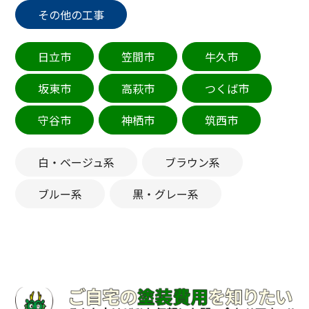
その他の工事
日立市
笠間市
牛久市
坂東市
高萩市
つくば市
守谷市
神栖市
筑西市
白・ベージュ系
ブラウン系
ブルー系
黒・グレー系