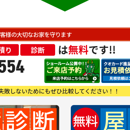
客様の大切なお家を
守ります
は
無料
です!!
積り
診断
554
失敗しないためにもぜひ比較してください！！